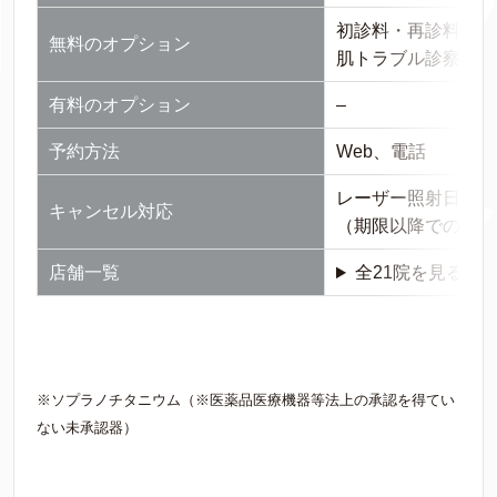
初診料・再診料、カ
無料のオプション
肌トラブル診察料、
有料のオプション
–
予約方法
Web、電話
レーザー照射日から
キャンセル対応
（期限以降でのキャ
店舗一覧
全21院を見る >>
※ソプラノチタニウム（※医薬品医療機器等法上の承認を得てい
ない未承認器）