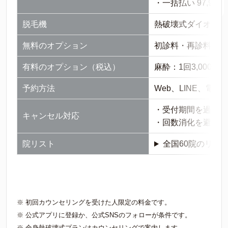
・一括払い 97,900
脱毛機
熱破壊式ダイオード
無料のオプション
初診料・再診料・カ
有料のオプション（税込）
麻酔：1回3,000円
予約方法
Web、LINE、電話
・受付期間を過ぎた
キャンセル対応
・回数消化を避けたい
院リスト
全国60院のリスト
※ 初回カウンセリングを受けた人限定の料金です。
※ 公式アプリに登録か、公式SNSのフォローが条件です。
※ 全身熱破壊式プランはカウンセリングで案内します。