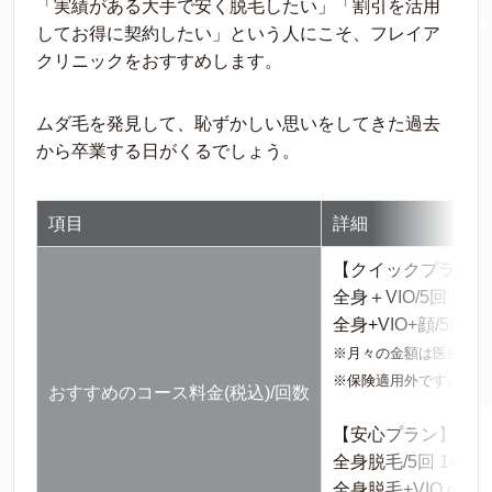
「実績がある大手で安く脱毛したい」「割引を活用
してお得に契約したい」という人にこそ、フレイア
クリニックをおすすめします。
ムダ毛を発見して、恥ずかしい思いをしてきた過去
から卒業する日がくるでしょう。
項目
詳細
【クイックプラン】
全身＋VIO/5回
52,
全身+VIO+顔/5回
94
※月々の金額は医療ロー
※保険適用外です。
おすすめのコース料金(税込)/回数
【安心プラン】
全身脱毛/5回 148,0
全身脱毛+VIO or 顔/