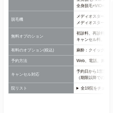
全身脱毛+VIO+顔/5回
メディオスターNex
脱毛機
メディオスターモノ
初診料、再診料、テ
無料オプのション
キャンセル料、剃毛
有料のオプション(税込)
麻酔：クイックコース 
予約方法
Web、電話、来院
予約日から1営業日
キャンセル対応
（期限以降でのキャ
院リスト
全19院をチェック 