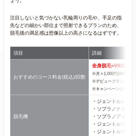
ょう。
注目しないと気づかない乳輪周りの毛や、手足の指
先などの細かい部位まで照射できるプランのため、
脱毛後の満足感は想像以上の高さになるはずです。
項目
詳細
全身脱毛+VIO5回：総
※月々1,000円(84回ボ
おすすめのコース料金(税込)/回数
※デビュープランの場合
※キャンペーンは予告な
・ジェントルレーズ
・ソプラノチタニウ
脱毛機
・ソプラノアイスプ
・ジェントルマック
・ジェントルマック