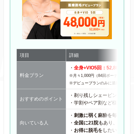
項目
詳細
・
全身+VIO5回：52,800円(税
料金プラン
※月々1,000円（84回ボーナス払いの
※デビュープランのみに適用され、
・剃り残しシェービングや麻
おすすめのポイント
・学割やペア割など様々な割
・
刺激に弱く麻酔を毎回使用
向いている人
・
全国に21院もあり、駅近で
・
お得に脱毛をしたい人